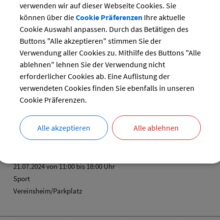
verwenden wir auf dieser Webseite Cookies. Sie
können über die
Cookie Präferenzen
Ihre aktuelle
reset
Cookie Auswahl anpassen. Durch das Betätigen des
Buttons "Alle akzeptieren" stimmen Sie der
Verwendung aller Cookies zu. Mithilfe des Buttons "Alle
ablehnen" lehnen Sie der Verwendung nicht
erforderlicher Cookies ab. Eine Auflistung der
che Mannschaftsmeisterschaften U9/U19
verwendeten Cookies finden Sie ebenfalls in unseren
21.07.2024
Cookie Präferenzen.
Sport
Alle akzeptieren
Alle ablehnen
illfest mit Krieger+u. Soldatenverein
21.07.2024 von 11:00
bis 18:00 Uhr
Sport
Vereinsheim/Parkplatz