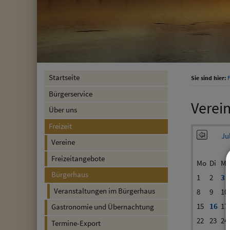
Startseite
Sie sind hier:
F
Bürgerservice
Verei
Über uns
Freizeit
Ju
Vereine
Freizeitangebote
Mo
Di
Mi
Bürgerhaus
1
2
3
Veranstaltungen im Bürgerhaus
8
9
10
15
16
17
Gastronomie und Übernachtung
22
23
24
Termine-Export