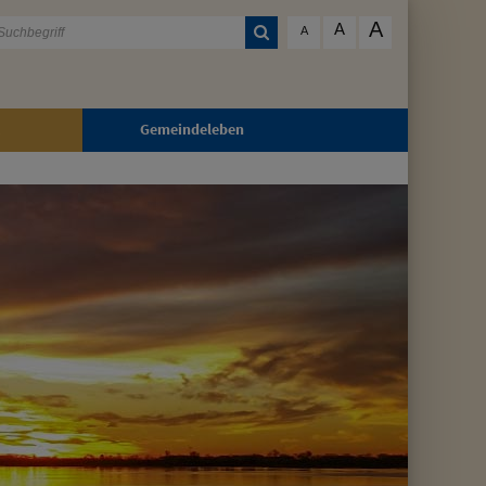
A
A
A
Gemeindeleben