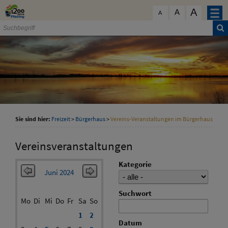
Zum Inhalt
,
zur Navigation
oder
zur Startseite
springen.
A
schließen
A
A
Sie sind hier:
Freizeit
>
Bürgerhaus
>
Vereins-Veranstaltungen im Bürgerhaus
Vereinsveranstaltungen
Kategorie
Juni 2024
Suchwort
Mo
Di
Mi
Do
Fr
Sa
So
1
2
Datum