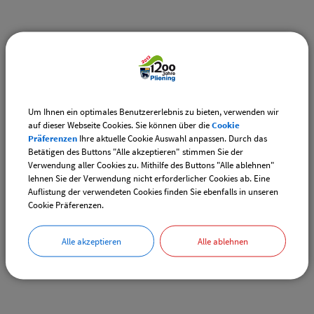
Weiterführende Links
Adventsmarkt Hofladen Burghart
CSU-Ortshauptversammlung
Um Ihnen ein optimales Benutzererlebnis zu bieten, verwenden wir
auf dieser Webseite Cookies. Sie können über die
Cookie
Präferenzen
Ihre aktuelle Cookie Auswahl anpassen. Durch das
Downloads
Betätigen des Buttons "Alle akzeptieren" stimmen Sie der
Verwendung aller Cookies zu. Mithilfe des Buttons "Alle ablehnen"
Den gewählten Termin als VCS-Kalenderdatei
lehnen Sie der Verwendung nicht erforderlicher Cookies ab. Eine
downloaden
Auflistung der verwendeten Cookies finden Sie ebenfalls in unseren
Cookie Präferenzen.
Den gewählten Termin als iCal-Kalenderdatei
downloaden
Alle akzeptieren
Alle ablehnen
Drucken