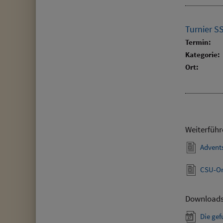
Turnier S
Termin:
Kategorie:
Ort:
Weiterführ
Advent
CSU-Or
Download
Die ge