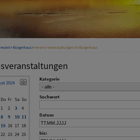
reizeit
>
Bürgerhaus
>
Vereins-Veranstaltungen im Bürgerhaus
nsveranstaltungen
Kategorie
st 2024
Suchwort
Do
Fr
Sa
So
1
2
3
4
Datum
8
9
10
11
15
16
17
18
bis:
22
23
24
25