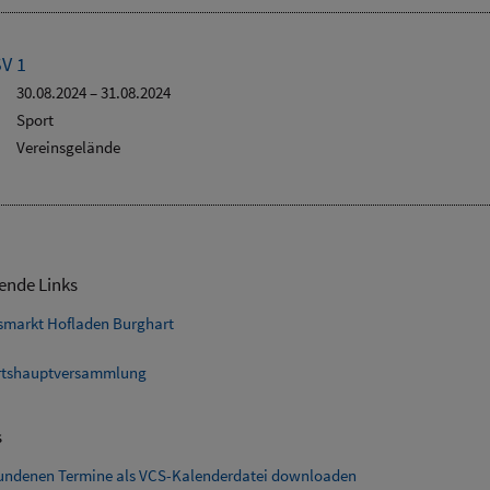
SV 1
30.08.2024
–
31.08.2024
Sport
Vereinsgelände
ende Links
smarkt Hofladen Burghart
tshauptversammlung
s
fundenen Termine als VCS-Kalenderdatei downloaden