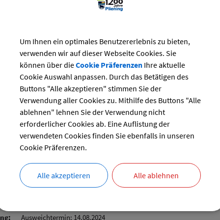
Workshop
Um Ihnen ein optimales Benutzererlebnis zu bieten,
08.08.2024 von 09:00
bis 15:00 Uhr
verwenden wir auf dieser Webseite Cookies. Sie
Jugend
können über die
Cookie Präferenzen
Ihre aktuelle
im Jugendraum
Cookie Auswahl anpassen. Durch das Betätigen des
Buttons "Alle akzeptieren" stimmen Sie der
Verwendung aller Cookies zu. Mithilfe des Buttons "Alle
ablehnen" lehnen Sie der Verwendung nicht
r
erforderlicher Cookies ab. Eine Auflistung der
09.08.2024
–
11.08.2024
verwendeten Cookies finden Sie ebenfalls in unseren
Sport
Cookie Präferenzen.
Selmerhof
Alle akzeptieren
Alle ablehnen
t im Pfeifergarten FFW Gelting
ung:
Ausweichtermin: 14.08.2024