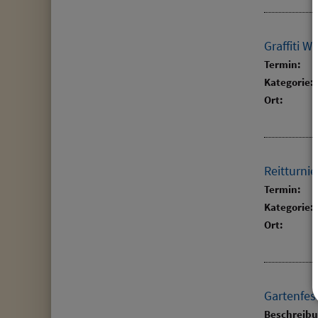
Graffiti 
Termin:
Kategorie:
Ort:
Reitturnie
Termin:
Kategorie:
Ort:
Gartenfes
Beschreib