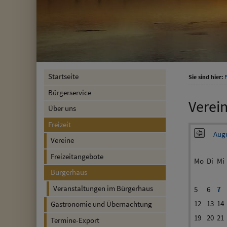
Startseite
Sie sind hier:
F
Bürgerservice
Verei
Über uns
Freizeit
Augu
Vereine
Freizeitangebote
Mo
Di
Mi
Bürgerhaus
Veranstaltungen im Bürgerhaus
5
6
7
12
13
14
Gastronomie und Übernachtung
19
20
21
Termine-Export