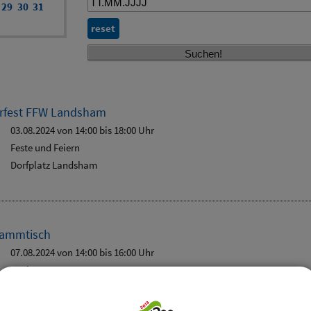
29
30
31
reset
rfest FFW Landsham
03.08.2024 von 14:00
bis 18:00 Uhr
Feste und Feiern
Dorfplatz Landsham
tammtisch
07.08.2024 von 14:00
bis 16:00 Uhr
Senioren
Vereinsheim