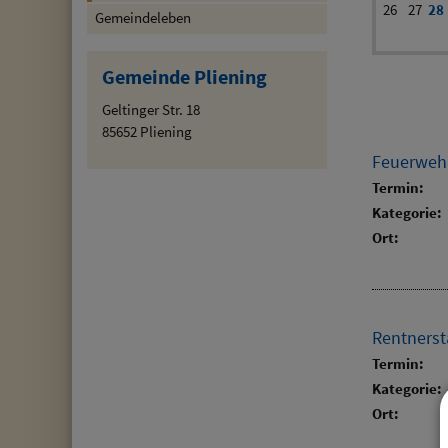
26
27
28
Gemeindeleben
Gemeinde Pliening
Geltinger Str. 18
85652 Pliening
Feuerweh
Termin:
Kategorie:
Ort:
Rentners
Termin:
Kategorie:
Ort: