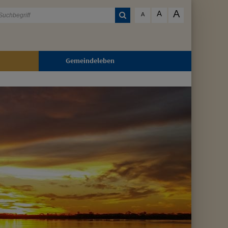
A
A
A
Gemeindeleben