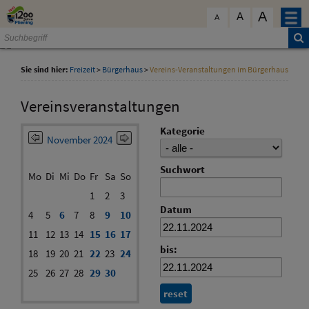
Zum Inhalt
,
zur Navigation
oder
zur Startseite
springen.
A
schließen
A
A
Sie sind hier:
Freizeit
>
Bürgerhaus
>
Vereins-Veranstaltungen im Bürgerhaus
Vereinsveranstaltungen
Kategorie
November 2024
Suchwort
Mo
Di
Mi
Do
Fr
Sa
So
1
2
3
Datum
4
5
6
7
8
9
10
11
12
13
14
15
16
17
bis:
18
19
20
21
22
23
24
25
26
27
28
29
30
reset