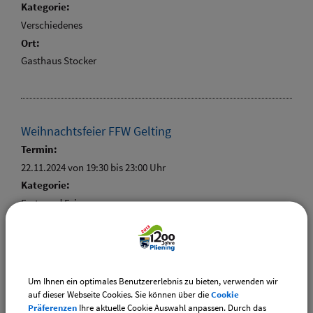
Kategorie:
Verschiedenes
Ort:
Gasthaus Stocker
Weihnachtsfeier FFW Gelting
Termin:
22.11.2024 von 19:30
bis 23:00 Uhr
Kategorie:
Feste und Feiern
Um Ihnen ein optimales Benutzererlebnis zu bieten, verwenden wir
Weiterführende Links
auf dieser Webseite Cookies. Sie können über die
Cookie
Präferenzen
Ihre aktuelle Cookie Auswahl anpassen. Durch das