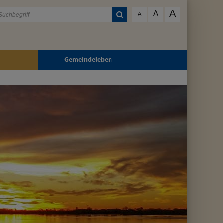
A
A
A
Gemeindeleben