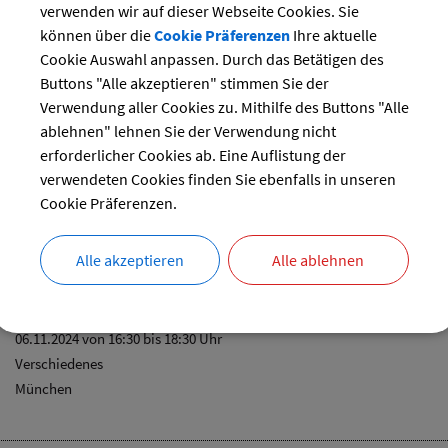
28
29
30
verwenden wir auf dieser Webseite Cookies. Sie
können über die
Cookie Präferenzen
Ihre aktuelle
reset
Cookie Auswahl anpassen. Durch das Betätigen des
Buttons "Alle akzeptieren" stimmen Sie der
Verwendung aller Cookies zu. Mithilfe des Buttons "Alle
ablehnen" lehnen Sie der Verwendung nicht
erforderlicher Cookies ab. Eine Auflistung der
tammtisch
verwendeten Cookies finden Sie ebenfalls in unseren
06.11.2024 von 14:00
bis 16:00 Uhr
Cookie Präferenzen.
Senioren
Alle akzeptieren
Alle ablehnen
r CSU-Landesleitung
06.11.2024 von 16:30
bis 18:30 Uhr
Verschiedenes
München