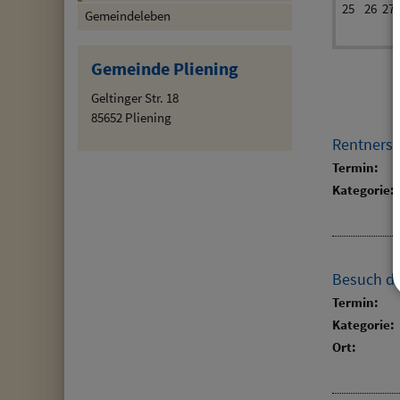
25
26
27
Gemeindeleben
Gemeinde Pliening
Geltinger Str. 18
85652 Pliening
Rentners
Termin:
Kategorie:
Besuch de
Termin:
Kategorie:
Ort: