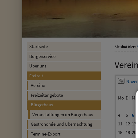
Startseite
Sie sind hier:
F
Bürgerservice
Verei
Über uns
Freizeit
Novem
Vereine
Freizeitangebote
Mo
Di
Mi
Bürgerhaus
Veranstaltungen im Bürgerhaus
4
5
6
11
12
13
Gastronomie und Übernachtung
18
19
20
Termine-Export