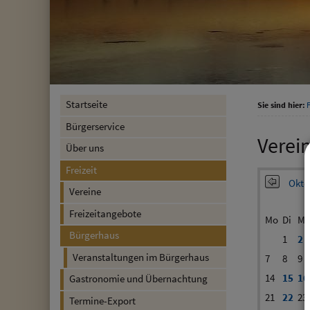
Startseite
Sie sind hier:
F
Bürgerservice
Verei
Über uns
Freizeit
Okto
Vereine
Freizeitangebote
Mo
Di
Mi
Bürgerhaus
1
2
Veranstaltungen im Bürgerhaus
7
8
9
14
15
16
Gastronomie und Übernachtung
21
22
23
Termine-Export