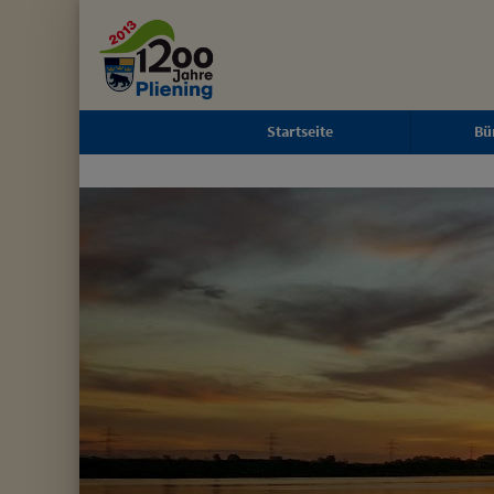
Zum Inhalt
,
zur Navigation
oder
zur Startseite
springen.
schließen
Startseite
Bü