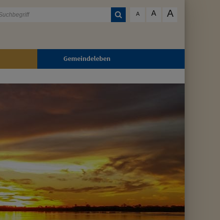
A
A
A
Gemeindeleben