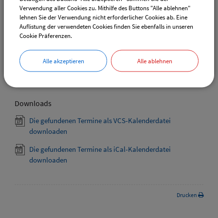
Verwendung aller Cookies zu. Mithilfe des Buttons "Alle ablehnen"
lehnen Sie der Verwendung nicht erforderlicher Cookies ab. Eine
Auflistung der verwendeten Cookies finden Sie ebenfalls in unseren
Cookie Präferenzen.
Weiterführende Links
Adventsmarkt Hofladen Burghart
Alle akzeptieren
Alle ablehnen
CSU-Ortshauptversammlung
Downloads
Die gefundenen Termine als VCS-Kalenderdatei
downloaden
Die gefundenen Termine als iCal-Kalenderdatei
downloaden
Drucken