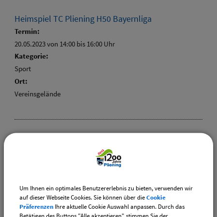
Heimspiel TC Pliening H50 Bayernliga
Termin:
20.05.2023 von 14:00
bis 16:00 Uhr
Kategorie:
Sport
Ort:
Vereinsgelände
Besuch des Heimatmuseums in Buch am Erlbach
Termin:
20.05.2023 von 14:00
bis 18:00 Uhr
Kategorie:
Um Ihnen ein optimales Benutzererlebnis zu bieten, verwenden wir
Vereine
auf dieser Webseite Cookies. Sie können über die
Cookie
Präferenzen
Ihre aktuelle Cookie Auswahl anpassen. Durch das
Betätigen des Buttons "Alle akzeptieren" stimmen Sie der