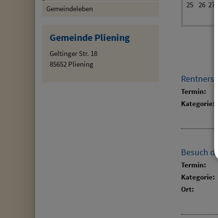
25
26
27
Gemeindeleben
Gemeinde Pliening
Geltinger Str. 18
85652 Pliening
Rentners
Termin:
Kategorie:
Besuch de
Termin:
Kategorie:
Ort: