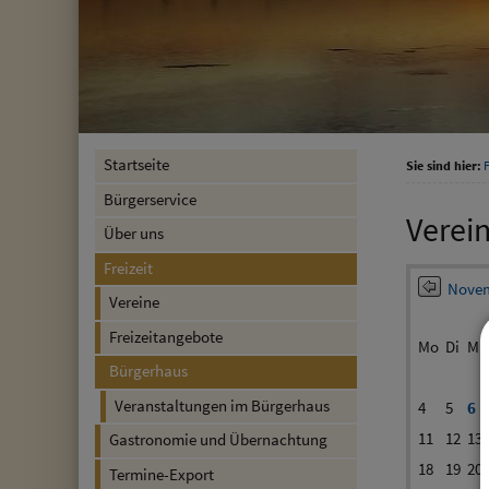
Startseite
Sie sind hier:
F
Bürgerservice
Verei
Über uns
Freizeit
Novem
Vereine
Freizeitangebote
Mo
Di
Mi
Bürgerhaus
Veranstaltungen im Bürgerhaus
4
5
6
11
12
13
Gastronomie und Übernachtung
18
19
20
Termine-Export