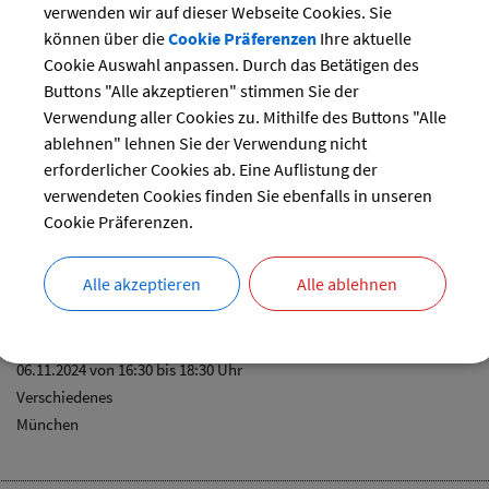
28
29
30
verwenden wir auf dieser Webseite Cookies. Sie
können über die
Cookie Präferenzen
Ihre aktuelle
reset
Cookie Auswahl anpassen. Durch das Betätigen des
Buttons "Alle akzeptieren" stimmen Sie der
Verwendung aller Cookies zu. Mithilfe des Buttons "Alle
ablehnen" lehnen Sie der Verwendung nicht
erforderlicher Cookies ab. Eine Auflistung der
tammtisch
verwendeten Cookies finden Sie ebenfalls in unseren
06.11.2024 von 14:00
bis 16:00 Uhr
Cookie Präferenzen.
Senioren
Alle akzeptieren
Alle ablehnen
r CSU-Landesleitung
06.11.2024 von 16:30
bis 18:30 Uhr
Verschiedenes
München