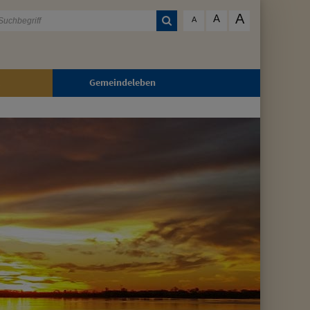
A
A
A
Gemeindeleben