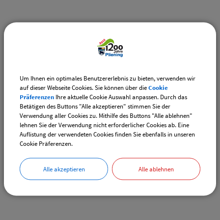
Weiterführende Links
Adventsmarkt Hofladen Burghart
CSU-Ortshauptversammlung
Um Ihnen ein optimales Benutzererlebnis zu bieten, verwenden wir
auf dieser Webseite Cookies. Sie können über die
Cookie
Präferenzen
Ihre aktuelle Cookie Auswahl anpassen. Durch das
Downloads
Betätigen des Buttons "Alle akzeptieren" stimmen Sie der
Verwendung aller Cookies zu. Mithilfe des Buttons "Alle ablehnen"
Den gewählten Termin als VCS-Kalenderdatei
lehnen Sie der Verwendung nicht erforderlicher Cookies ab. Eine
downloaden
Auflistung der verwendeten Cookies finden Sie ebenfalls in unseren
Cookie Präferenzen.
Den gewählten Termin als iCal-Kalenderdatei
downloaden
Alle akzeptieren
Alle ablehnen
Drucken