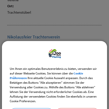
Ort:
Trachtenstüberl
Nikolausfeier Trachtenverein
Termin:
05.12.2026
Kategorie:
Vereine
Ort:
Um Ihnen ein optimales Benutzererlebnis zu bieten, verwenden wir
auf dieser Webseite Cookies. Sie können über die
Cookie
Trachtenstüberl
Präferenzen
Ihre aktuelle Cookie Auswahl anpassen. Durch das
Betätigen des Buttons "Alle akzeptieren" stimmen Sie der
Verwendung aller Cookies zu. Mithilfe des Buttons "Alle ablehnen"
lehnen Sie der Verwendung nicht erforderlicher Cookies ab. Eine
Auflistung der verwendeten Cookies finden Sie ebenfalls in unseren
Weihnachtsmarkt am 5.oder 12.12.2026 ?
Cookie Präferenzen.
Termin: