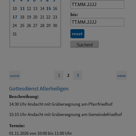
10
11
12
13
14
15
16
bis:
17
18
19
20
21
22
23
24
25
26
27
28
29
30
reset
31
1
2
3
zurück
weiter
Gottesdienst Allerheiligen
Beschreibung:
14:30 Uhr Andacht mit Gräbersegnung am Pfarrfriedhof
15:15 Uhr Andacht mit Gräbersegnung am Gemeindefriedhof
Termin:
01.11.2026 von 10:00
bis 11:00 Uhr