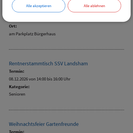
05.12.2026 14:00 Uhr
–
12.12.2026 22:00 Uhr
Alle akzeptieren
Alle ablehnen
Kategorie:
Verschiedenes
Ort:
am Parkplatz Bürgerhaus
Rentnerstammtisch SSV Landsham
Termin:
08.12.2026 von 14:00
bis 16:00 Uhr
Kategorie:
Senioren
Weihnachtsfeier Gartenfreunde
Termin: