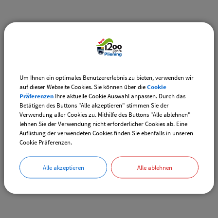
Weiterführende Links
Adventsmarkt Hofladen Burghart
CSU-Ortshauptversammlung
Um Ihnen ein optimales Benutzererlebnis zu bieten, verwenden wir
auf dieser Webseite Cookies. Sie können über die
Cookie
Präferenzen
Ihre aktuelle Cookie Auswahl anpassen. Durch das
Downloads
Betätigen des Buttons "Alle akzeptieren" stimmen Sie der
Verwendung aller Cookies zu. Mithilfe des Buttons "Alle ablehnen"
Den gewählten Termin als VCS-Kalenderdatei
lehnen Sie der Verwendung nicht erforderlicher Cookies ab. Eine
downloaden
Auflistung der verwendeten Cookies finden Sie ebenfalls in unseren
Cookie Präferenzen.
Den gewählten Termin als iCal-Kalenderdatei
downloaden
Alle akzeptieren
Alle ablehnen
Drucken