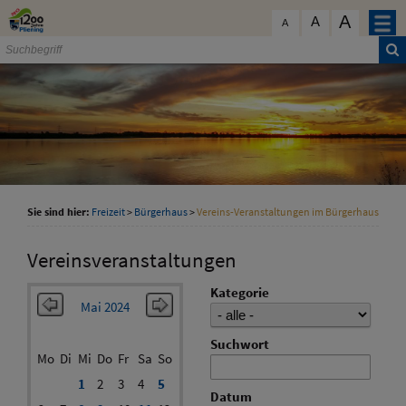
Zum Inhalt
,
zur Navigation
oder
zur Startseite
springen.
A
schließen
A
A
Sie sind hier:
Freizeit
>
Bürgerhaus
>
Vereins-Veranstaltungen im Bürgerhaus
Vereinsveranstaltungen
Kategorie
Mai 2024
Suchwort
Mo
Di
Mi
Do
Fr
Sa
So
1
2
3
4
5
Datum