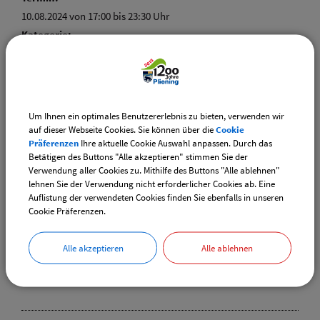
10.08.2024 von 17:00
bis 23:30 Uhr
Kategorie:
Feste und Feiern
Ort:
Pfeifergarten
Um Ihnen ein optimales Benutzererlebnis zu bieten, verwenden wir
auf dieser Webseite Cookies. Sie können über die
Cookie
Präferenzen
Ihre aktuelle Cookie Auswahl anpassen. Durch das
Betätigen des Buttons "Alle akzeptieren" stimmen Sie der
Pfarrfest
Verwendung aller Cookies zu. Mithilfe des Buttons "Alle ablehnen"
Termin:
lehnen Sie der Verwendung nicht erforderlicher Cookies ab. Eine
Auflistung der verwendeten Cookies finden Sie ebenfalls in unseren
15.08.2024
Cookie Präferenzen.
Kategorie:
Kirche
Alle akzeptieren
Alle ablehnen
Ort:
Pfarrgarten