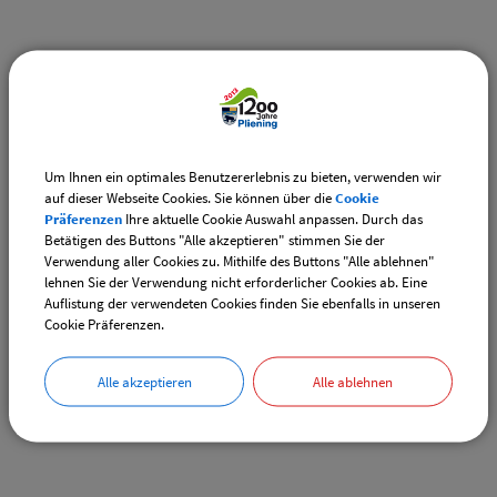
Weiterführende Links
Adventsmarkt Hofladen Burghart
CSU-Ortshauptversammlung
Um Ihnen ein optimales Benutzererlebnis zu bieten, verwenden wir
auf dieser Webseite Cookies. Sie können über die
Cookie
Präferenzen
Ihre aktuelle Cookie Auswahl anpassen. Durch das
Downloads
Betätigen des Buttons "Alle akzeptieren" stimmen Sie der
Verwendung aller Cookies zu. Mithilfe des Buttons "Alle ablehnen"
Den gewählten Termin als VCS-Kalenderdatei
lehnen Sie der Verwendung nicht erforderlicher Cookies ab. Eine
downloaden
Auflistung der verwendeten Cookies finden Sie ebenfalls in unseren
Cookie Präferenzen.
Den gewählten Termin als iCal-Kalenderdatei
downloaden
Alle akzeptieren
Alle ablehnen
Drucken