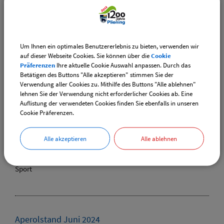
Termin:
16.06.2024 von 17:00
bis 19:00 Uhr
Kategorie:
Konzerte
Um Ihnen ein optimales Benutzererlebnis zu bieten, verwenden wir
Ort:
auf dieser Webseite Cookies. Sie können über die
Cookie
Präferenzen
Ihre aktuelle Cookie Auswahl anpassen. Durch das
Vorplatz Bürgerhaus
Betätigen des Buttons "Alle akzeptieren" stimmen Sie der
Verwendung aller Cookies zu. Mithilfe des Buttons "Alle ablehnen"
lehnen Sie der Verwendung nicht erforderlicher Cookies ab. Eine
Auflistung der verwendeten Cookies finden Sie ebenfalls in unseren
Cookie Präferenzen.
Heimspiel Herren 50 Regionalliga
Termin:
Alle akzeptieren
Alle ablehnen
22.06.2024 von 12:00
bis 14:00 Uhr
Kategorie:
Sport
Aperolstand Juni 2024