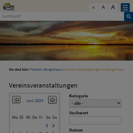
Zum Inhalt
,
zur Navigation
oder
zur Startseite
springen.
A
schließen
A
A
Sie sind hier:
Freizeit
>
Bürgerhaus
>
Vereins-Veranstaltungen im Bürgerhaus
Vereinsveranstaltungen
Kategorie
Juni 2024
Suchwort
Mo
Di
Mi
Do
Fr
Sa
So
1
2
Datum