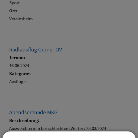
Sport
Ort:
Vereinsheim
Radlausflug Grüner OV
Termin:
16.06.2024
Kategorie:
Ausflüge
Abendserenade MKG
Beschreibung:
Ausweichtermin bei schlechtem Wetter : 23.03.2024