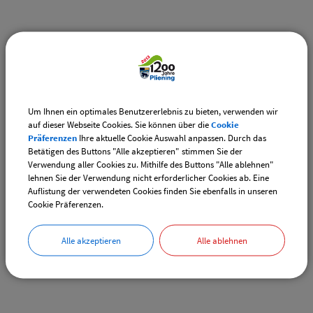
Weiterführende Links
Adventsmarkt Hofladen Burghart
CSU-Ortshauptversammlung
Um Ihnen ein optimales Benutzererlebnis zu bieten, verwenden wir
auf dieser Webseite Cookies. Sie können über die
Cookie
Präferenzen
Ihre aktuelle Cookie Auswahl anpassen. Durch das
Downloads
Betätigen des Buttons "Alle akzeptieren" stimmen Sie der
Verwendung aller Cookies zu. Mithilfe des Buttons "Alle ablehnen"
Den gewählten Termin als VCS-Kalenderdatei
lehnen Sie der Verwendung nicht erforderlicher Cookies ab. Eine
downloaden
Auflistung der verwendeten Cookies finden Sie ebenfalls in unseren
Cookie Präferenzen.
Den gewählten Termin als iCal-Kalenderdatei
downloaden
Alle akzeptieren
Alle ablehnen
Drucken