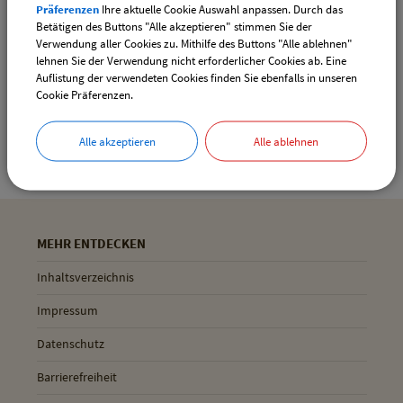
Präferenzen
Ihre aktuelle Cookie Auswahl anpassen. Durch das
Drucken
Betätigen des Buttons "Alle akzeptieren" stimmen Sie der
Verwendung aller Cookies zu. Mithilfe des Buttons "Alle ablehnen"
lehnen Sie der Verwendung nicht erforderlicher Cookies ab. Eine
Auflistung der verwendeten Cookies finden Sie ebenfalls in unseren
Gemeinde Pliening
Cookie Präferenzen.
Geltinger Str. 18
85652 Pliening
Alle akzeptieren
Alle ablehnen
MEHR ENTDECKEN
Inhaltsverzeichnis
Impressum
Datenschutz
Barrierefreiheit