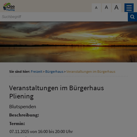
Zum Inhalt
,
zur Navigation
oder
zur Startseite
springen.
A
schließen
A
A
Sie sind hier:
Freizeit
>
Bürgerhaus
>
Veranstaltungen im Bürgerhaus
Veranstaltungen im Bürgerhaus
Pliening
Blutspenden
Beschreibung:
Termin:
07.11.2025 von 16:00
bis 20:00 Uhr