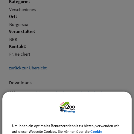
Kategorie:
Verschiedenes
Ort:
Bürgersaal
Veranstalter:
BRK
Kontakt:
Fr. Reichert
zurück zur Übersicht
Downloads
Den gewählten Termin als VCS-Kalenderdatei
downloaden
Den gewählten Termin als iCal-Kalenderdatei
downloaden
Um Ihnen ein optimales Benutzererlebnis zu bieten, verwenden wir
auf dieser Webseite Cookies. Sie können über die
Cookie