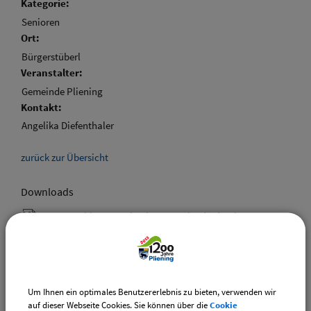
Kategorie:
Senioren
Ort:
Bürgerstüberl
Veranstalter:
Gemeinde Pliening
Kontakt:
Angelika Diefenthaler
zurück zur Übersicht
Downloads
Den gewählten Termin als VCS-Kalenderdatei
downloaden
Den gewählten Termin als iCal-Kalenderdatei
downloaden
Um Ihnen ein optimales Benutzererlebnis zu bieten, verwenden wir
auf dieser Webseite Cookies. Sie können über die
Cookie