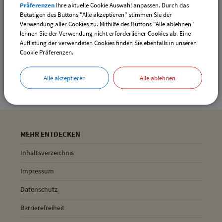
Präferenzen
Ihre aktuelle Cookie Auswahl anpassen. Durch das
Drucken
Betätigen des Buttons "Alle akzeptieren" stimmen Sie der
Verwendung aller Cookies zu. Mithilfe des Buttons "Alle ablehnen"
lehnen Sie der Verwendung nicht erforderlicher Cookies ab. Eine
Auflistung der verwendeten Cookies finden Sie ebenfalls in unseren
Gemeinde Pliening
Cookie Präferenzen.
Geltinger Str. 18
85652 Pliening
Alle akzeptieren
Alle ablehnen
MEHR ENTDECKEN
Inhaltsverzeichnis
Impressum
Datenschutz
Barrierefreiheit