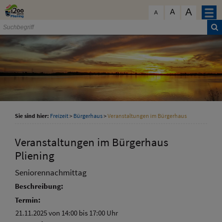
Zum Inhalt
,
zur Navigation
oder
zur Startseite
springen.
A
schließen
A
A
Sie sind hier:
Freizeit
>
Bürgerhaus
>
Veranstaltungen im Bürgerhaus
Veranstaltungen im Bürgerhaus
Pliening
Seniorennachmittag
Beschreibung:
Termin:
21.11.2025 von 14:00
bis 17:00 Uhr