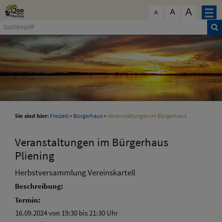
Zum Inhalt
,
zur Navigation
oder
zur Startseite
springen.
A
schließen
A
A
Sie sind hier:
Freizeit
>
Bürgerhaus
>
Veranstaltungen im Bürgerhaus
Veranstaltungen im Bürgerhaus
Pliening
Herbstversammlung Vereinskartell
Beschreibung:
Termin:
16.09.2024 von 19:30
bis 21:30 Uhr