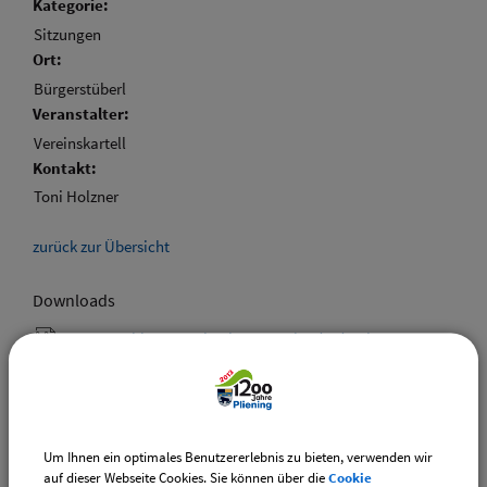
Kategorie:
Sitzungen
Ort:
Bürgerstüberl
Veranstalter:
Vereinskartell
Kontakt:
Toni Holzner
zurück zur Übersicht
Downloads
Den gewählten Termin als VCS-Kalenderdatei
downloaden
Den gewählten Termin als iCal-Kalenderdatei
downloaden
Um Ihnen ein optimales Benutzererlebnis zu bieten, verwenden wir
auf dieser Webseite Cookies. Sie können über die
Cookie