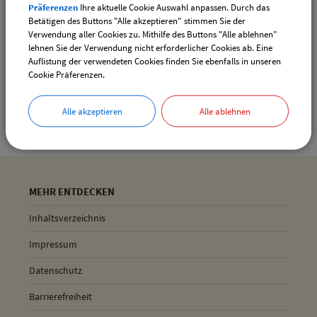
Präferenzen
Ihre aktuelle Cookie Auswahl anpassen. Durch das
Drucken
Betätigen des Buttons "Alle akzeptieren" stimmen Sie der
Verwendung aller Cookies zu. Mithilfe des Buttons "Alle ablehnen"
lehnen Sie der Verwendung nicht erforderlicher Cookies ab. Eine
Auflistung der verwendeten Cookies finden Sie ebenfalls in unseren
Gemeinde Pliening
Cookie Präferenzen.
Geltinger Str. 18
85652 Pliening
Alle akzeptieren
Alle ablehnen
MEHR ENTDECKEN
Inhaltsverzeichnis
Impressum
Datenschutz
Barrierefreiheit