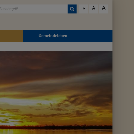
A
A
A
Gemeindeleben