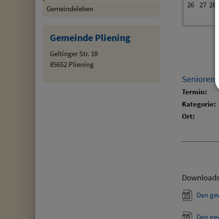
26
27
28
Gemeindeleben
Gemeinde Pliening
Geltinger Str. 18
85652 Pliening
Senioren
Termin:
Kategorie:
Ort:
Download
Den ge
Den ge