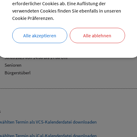
29
30
31
erforderlicher Cookies ab. Eine Auflistung der
verwendeten Cookies finden Sie ebenfalls in unseren
reset
Cookie Präferenzen.
Alle akzeptieren
Alle ablehnen
nachmittag
30.05.2025 von 14:00
bis 17:00 Uhr
Senioren
Bürgerstüberl
s
wählten Termin als VCS-Kalenderdatei downloaden
wählten Termin als iCal-Kalenderdatei downloaden