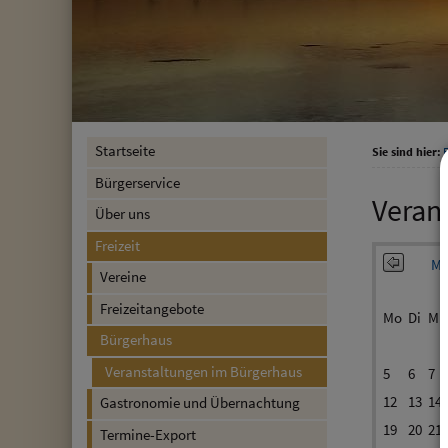
Startseite
Sie sind hier:
F
Bürgerservice
Veran
Über uns
Freizeit
Ma
Vereine
Freizeitangebote
Mo
Di
Mi
Bürgerhaus
Veranstaltungen im Bürgerhaus
5
6
7
12
13
14
Gastronomie und Übernachtung
19
20
21
Termine-Export