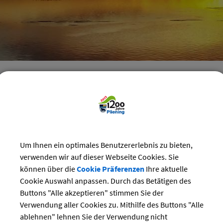
reizeit
>
Bürgerhaus
>
Veranstaltungen im Bürgerhaus
staltungen im Bürgerhaus Pliening
Kategorie
i 2025
Um Ihnen ein optimales Benutzererlebnis zu bieten,
Suchwort
verwenden wir auf dieser Webseite Cookies. Sie
Do
Fr
Sa
So
können über die
Cookie Präferenzen
Ihre aktuelle
1
2
3
4
Cookie Auswahl anpassen. Durch das Betätigen des
Datum
8
9
10
11
Buttons "Alle akzeptieren" stimmen Sie der
15
16
17
18
Verwendung aller Cookies zu. Mithilfe des Buttons "Alle
bis:
22
23
24
25
ablehnen" lehnen Sie der Verwendung nicht