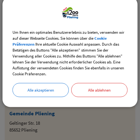
Downloads
Um Ihnen ein optimales Benutzererlebnis zu bieten, verwenden wir
auf dieser Webseite Cookies. Sie können über die
Cookie
Den gewählten Termin als VCS-Kalenderdatei
Präferenzen
Ihre aktuelle Cookie Auswahl anpassen. Durch das
downloaden
Betätigen des Buttons "Alle akzeptieren" stimmen Sie der
Verwendung aller Cookies zu. Mithilfe des Buttons "Alle ablehnen"
Den gewählten Termin als iCal-Kalenderdatei
lehnen Sie der Verwendung nicht erforderlicher Cookies ab. Eine
downloaden
Auflistung der verwendeten Cookies finden Sie ebenfalls in unseren
Cookie Präferenzen.
Drucken
Alle akzeptieren
Alle ablehnen
Gemeinde Pliening
Geltinger Str. 18
85652 Pliening