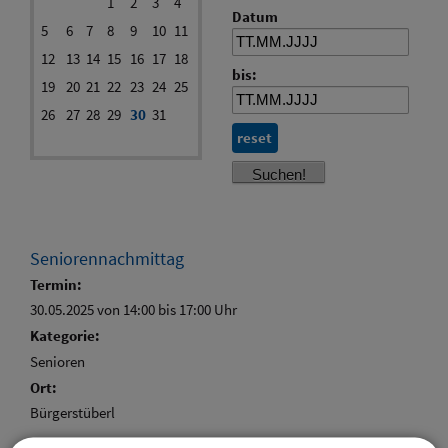
1
2
3
4
Datum
5
6
7
8
9
10
11
12
13
14
15
16
17
18
bis:
19
20
21
22
23
24
25
26
27
28
29
30
31
reset
Seniorennachmittag
Termin:
30.05.2025 von 14:00
bis 17:00 Uhr
Kategorie:
Senioren
Ort:
Bürgerstüberl