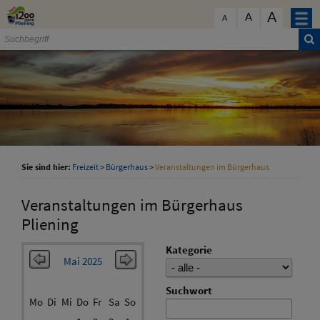
Zum Inhalt
,
zur Navigation
oder
zur Startseite
springen.
A
schließen
A
A
Sie sind hier:
Freizeit
>
Bürgerhaus
>
Veranstaltungen im Bürgerhaus
Veranstaltungen im Bürgerhaus
Pliening
Kategorie
Mai 2025
Suchwort
Mo
Di
Mi
Do
Fr
Sa
So