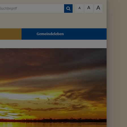
A
A
A
Gemeindeleben