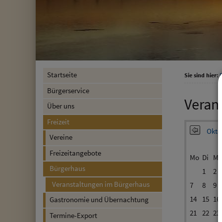
Startseite
Sie sind hier:
F
Bürgerservice
Veran
Über uns
Freizeit
Okto
Vereine
Freizeitangebote
Mo
Di
Mi
Bürgerhaus
1
2
Veranstaltungen im Bürgerhaus
7
8
9
14
15
16
Gastronomie und Übernachtung
21
22
23
Termine-Export