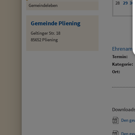
28
29
30
Gemeindeleben
Gemeinde Pliening
Geltinger Str. 18
85652 Pliening
Ehrenamt
Termin:
Kategorie:
Ort:
Download
Den ge
Den ge