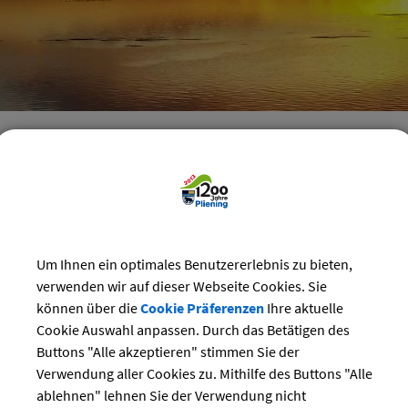
reizeit
>
Bürgerhaus
>
Veranstaltungen im Bürgerhaus
staltungen im Bürgerhaus Pliening
Kategorie
ber 2024
Um Ihnen ein optimales Benutzererlebnis zu bieten,
Suchwort
verwenden wir auf dieser Webseite Cookies. Sie
Do
Fr
Sa
So
können über die
Cookie Präferenzen
Ihre aktuelle
3
4
5
6
Cookie Auswahl anpassen. Durch das Betätigen des
Datum
10
11
12
13
Buttons "Alle akzeptieren" stimmen Sie der
17
18
19
20
Verwendung aller Cookies zu. Mithilfe des Buttons "Alle
bis:
24
25
26
27
ablehnen" lehnen Sie der Verwendung nicht