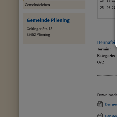
18
19
20
Gemeindeleben
25
26
27
Gemeinde Pliening
Geltinger Str. 18
85652 Pliening
Hennafeie
Termin:
Kategorie:
Ort:
Download
Den ge
Den ge