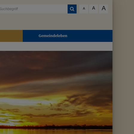
A
A
A
Gemeindeleben