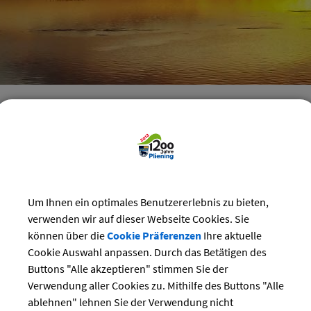
reizeit
>
Bürgerhaus
>
Veranstaltungen im Bürgerhaus
staltungen im Bürgerhaus Pliening
Kategorie
tember
2023
Um Ihnen ein optimales Benutzererlebnis zu bieten,
Suchwort
verwenden wir auf dieser Webseite Cookies. Sie
Do
Fr
Sa
So
können über die
Cookie Präferenzen
Ihre aktuelle
Cookie Auswahl anpassen. Durch das Betätigen des
1
2
3
Datum
Buttons "Alle akzeptieren" stimmen Sie der
7
8
9
10
Verwendung aller Cookies zu. Mithilfe des Buttons "Alle
14
15
16
17
bis:
ablehnen" lehnen Sie der Verwendung nicht