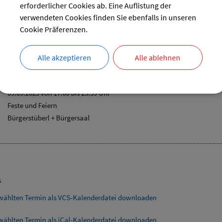
21
22
23
24
erforderlicher Cookies ab. Eine Auflistung der
28
29
30
verwendeten Cookies finden Sie ebenfalls in unseren
reset
Cookie Präferenzen.
Alle akzeptieren
Alle ablehnen
r
09.09.2023 von 17:00
bis 23:59 Uhr
Feste und Feiern
Bürgerstüberl + Bürgersaal
s
wählten Termin als VCS-Kalenderdatei downloaden
wählten Termin als iCal-Kalenderdatei downloaden