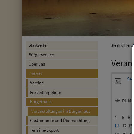
Startseite
Sie sind hier:
F
Bürgerservice
Veran
Über uns
Freizeit
Sep
Vereine
Freizeitangebote
Mo
Di
Mi
Bürgerhaus
Veranstaltungen im Bürgerhaus
4
5
6
Gastronomie und Übernachtung
11
12
13
Termine-Export