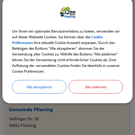
Downloads
Um Ihnen ein optimales Benutzererlebnis zu bieten, verwenden wir
auf dieser Webseite Cookies. Sie können über die
Cookie
Den gewählten Termin als VCS-Kalenderdatei
Präferenzen
Ihre aktuelle Cookie Auswahl anpassen. Durch das
downloaden
Betätigen des Buttons "Alle akzeptieren" stimmen Sie der
Verwendung aller Cookies zu. Mithilfe des Buttons "Alle ablehnen"
Den gewählten Termin als iCal-Kalenderdatei
lehnen Sie der Verwendung nicht erforderlicher Cookies ab. Eine
downloaden
Auflistung der verwendeten Cookies finden Sie ebenfalls in unseren
Cookie Präferenzen.
Drucken
Alle akzeptieren
Alle ablehnen
Gemeinde Pliening
Geltinger Str. 18
85652 Pliening