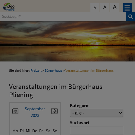
Zum Inhalt
,
zur Navigation
oder
zur Startseite
springen.
A
schließen
A
A
Sie sind hier:
Freizeit
>
Bürgerhaus
>
Veranstaltungen im Bürgerhaus
Veranstaltungen im Bürgerhaus
Pliening
Kategorie
September
2023
Suchwort
Mo
Di
Mi
Do
Fr
Sa
So