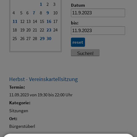
1
2
3
Datum
4
5
6
7
8
9
10
11
12
13
14
15
16
17
bis:
18
19
20
21
22
23
24
25
26
27
28
29
30
reset
Herbst - Vereinskartellsitzung
Termin:
11.09.2023 von 19:30
bis 22:00 Uhr
Kategorie:
Sitzungen
Ort:
Bürgerstüberl