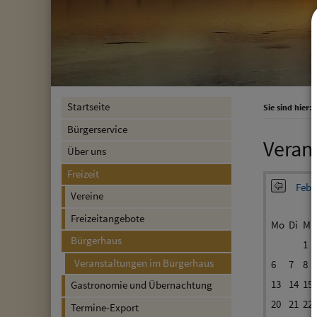
Startseite
Sie sind hier:
F
Bürgerservice
Veran
Über uns
Freizeit
Febr
Vereine
Freizeitangebote
Mo
Di
Mi
Bürgerhaus
1
Veranstaltungen im Bürgerhaus
6
7
8
13
14
15
Gastronomie und Übernachtung
20
21
22
Termine-Export