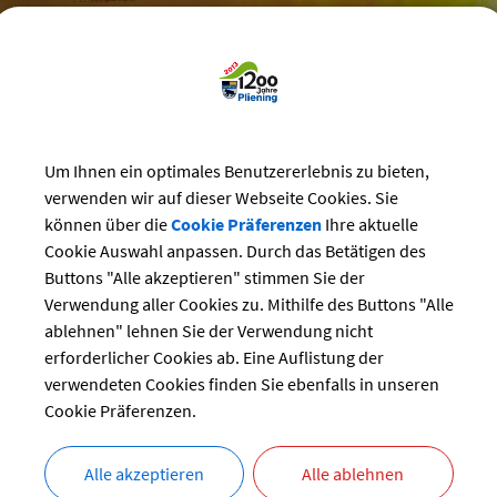
reizeit
>
Um Ihnen ein optimales Benutzererlebnis zu bieten,
Bürgerhaus
>
Veranstaltungen im Bürgerhaus
verwenden wir auf dieser Webseite Cookies. Sie
staltungen im Bürgerhaus Pliening
können über die
Cookie Präferenzen
Ihre aktuelle
Cookie Auswahl anpassen. Durch das Betätigen des
Buttons "Alle akzeptieren" stimmen Sie der
Kategorie
uar 2023
Verwendung aller Cookies zu. Mithilfe des Buttons "Alle
ablehnen" lehnen Sie der Verwendung nicht
Suchwort
Do
Fr
Sa
So
erforderlicher Cookies ab. Eine Auflistung der
verwendeten Cookies finden Sie ebenfalls in unseren
2
3
4
5
Datum
Cookie Präferenzen.
9
10
11
12
16
17
18
19
bis:
Alle akzeptieren
Alle ablehnen
23
24
25
26