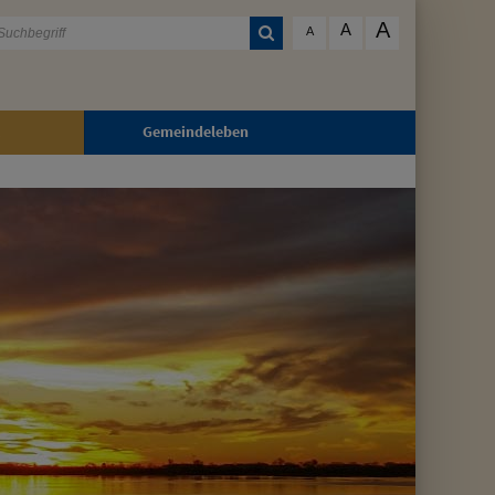
A
A
A
Gemeindeleben