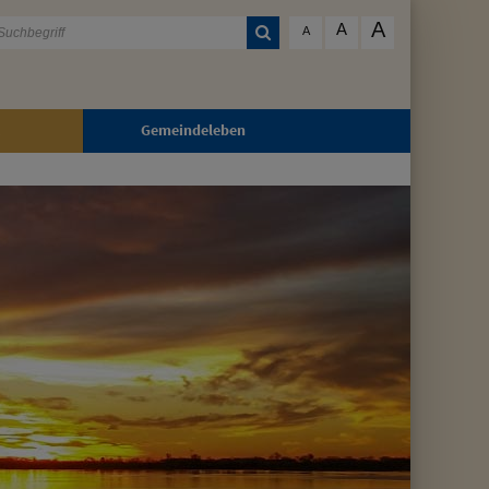
A
A
A
Gemeindeleben