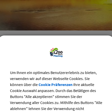
reizeit
>
Bürgerhaus
>
Veranstaltungen im Bürgerhaus
staltungen im Bürgerhaus Pliening
Kategorie
ber 2023
Um Ihnen ein optimales Benutzererlebnis zu bieten,
Suchwort
verwenden wir auf dieser Webseite Cookies. Sie
Do
Fr
Sa
So
können über die
Cookie Präferenzen
Ihre aktuelle
1
Cookie Auswahl anpassen. Durch das Betätigen des
Datum
5
6
7
8
Buttons "Alle akzeptieren" stimmen Sie der
12
13
14
15
Verwendung aller Cookies zu. Mithilfe des Buttons "Alle
bis:
19
20
21
22
ablehnen" lehnen Sie der Verwendung nicht