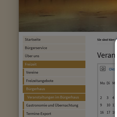
Startseite
Sie sind hier:
F
Bürgerservice
Veran
Über uns
Freizeit
Okto
Vereine
Freizeitangebote
Mo
Di
Mi
Bürgerhaus
Veranstaltungen im Bürgerhaus
2
3
4
9
10
11
Gastronomie und Übernachtung
16
17
18
Termine-Export