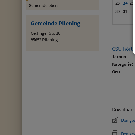
23
24
25
Gemeindeleben
30
31
Gemeinde Pliening
Geltinger Str. 18
85652 Pliening
CSU hört 
Termin:
Kategorie:
Ort:
Download
Den ge
Den ge