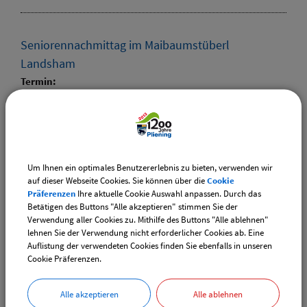
Seniorennachmittag im Maibaumstüberl
Landsham
Termin:
25.04.2025 von 14:00
bis 17:00 Uhr
Kategorie:
Senioren
Ort:
Um Ihnen ein optimales Benutzererlebnis zu bieten, verwenden wir
Maibaumstüberl Dorfplatz Landsham
auf dieser Webseite Cookies. Sie können über die
Cookie
Präferenzen
Ihre aktuelle Cookie Auswahl anpassen. Durch das
Betätigen des Buttons "Alle akzeptieren" stimmen Sie der
Verwendung aller Cookies zu. Mithilfe des Buttons "Alle ablehnen"
lehnen Sie der Verwendung nicht erforderlicher Cookies ab. Eine
Auflistung der verwendeten Cookies finden Sie ebenfalls in unseren
Downloads
Cookie Präferenzen.
Die gefundenen Termine als VCS-Kalenderdatei
downloaden
Alle akzeptieren
Alle ablehnen