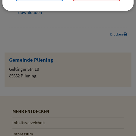
Die gefundenen Termine als iCal-Kalenderdatei
downloaden
Drucken
Gemeinde Pliening
Geltinger Str. 18
85652 Pliening
MEHR ENTDECKEN
Inhaltsverzeichnis
Impressum