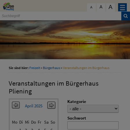
Zum Inhalt
,
zur Navigation
oder
zur Startseite
springen.
A
schließen
A
A
Sie sind hier:
Freizeit
>
Bürgerhaus
>
Veranstaltungen im Bürgerhaus
Veranstaltungen im Bürgerhaus
Pliening
Kategorie
April 2025
Suchwort
Mo
Di
Mi
Do
Fr
Sa
So