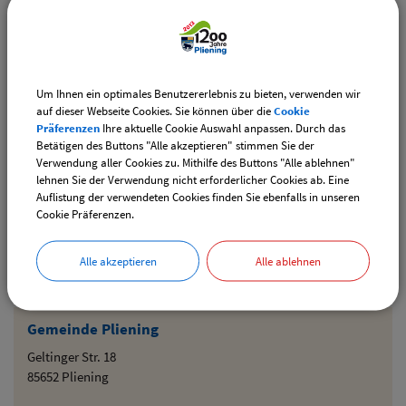
Downloads
Um Ihnen ein optimales Benutzererlebnis zu bieten, verwenden wir
auf dieser Webseite Cookies. Sie können über die
Cookie
Den gewählten Termin als VCS-Kalenderdatei
Präferenzen
Ihre aktuelle Cookie Auswahl anpassen. Durch das
downloaden
Betätigen des Buttons "Alle akzeptieren" stimmen Sie der
Verwendung aller Cookies zu. Mithilfe des Buttons "Alle ablehnen"
Den gewählten Termin als iCal-Kalenderdatei
lehnen Sie der Verwendung nicht erforderlicher Cookies ab. Eine
downloaden
Auflistung der verwendeten Cookies finden Sie ebenfalls in unseren
Cookie Präferenzen.
Drucken
Alle akzeptieren
Alle ablehnen
Gemeinde Pliening
Geltinger Str. 18
85652 Pliening