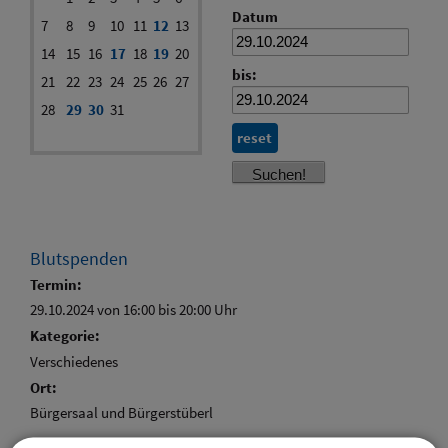
Datum
7
8
9
10
11
12
13
14
15
16
17
18
19
20
bis:
21
22
23
24
25
26
27
28
29
30
31
reset
Blutspenden
Termin:
29.10.2024 von 16:00
bis 20:00 Uhr
Kategorie:
Verschiedenes
Ort:
Bürgersaal und Bürgerstüberl