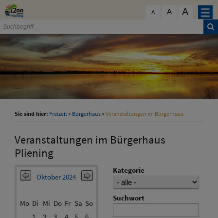
Zum Inhalt
,
zur Navigation
oder
zur Startseite
springen.
A
schließen
A
A
Sie sind hier:
Freizeit
>
Bürgerhaus
>
Veranstaltungen im Bürgerhaus
Veranstaltungen im Bürgerhaus
Pliening
Kategorie
Oktober 2024
Suchwort
Mo
Di
Mi
Do
Fr
Sa
So
1
2
3
4
5
6