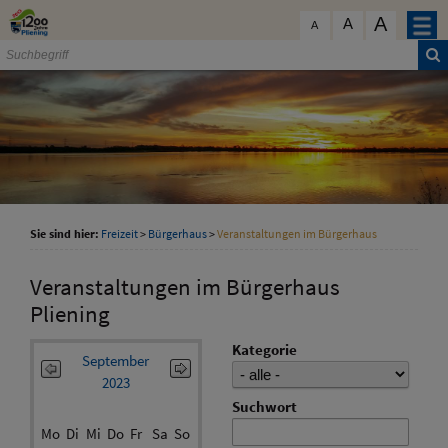
Zum Inhalt
,
zur Navigation
oder
zur Startseite
springen.
A
schließen
A
A
Sie sind hier:
Freizeit
>
Bürgerhaus
>
Veranstaltungen im Bürgerhaus
Veranstaltungen im Bürgerhaus
Pliening
Kategorie
September
2023
Suchwort
Mo
Di
Mi
Do
Fr
Sa
So