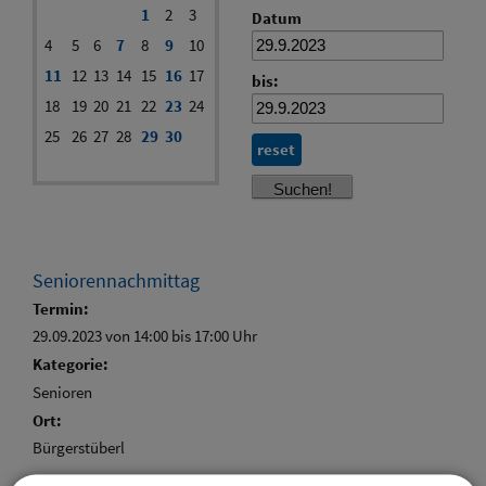
1
2
3
Datum
4
5
6
7
8
9
10
11
12
13
14
15
16
17
bis:
18
19
20
21
22
23
24
25
26
27
28
29
30
reset
Seniorennachmittag
Termin:
29.09.2023 von 14:00
bis 17:00 Uhr
Kategorie:
Senioren
Ort:
Bürgerstüberl