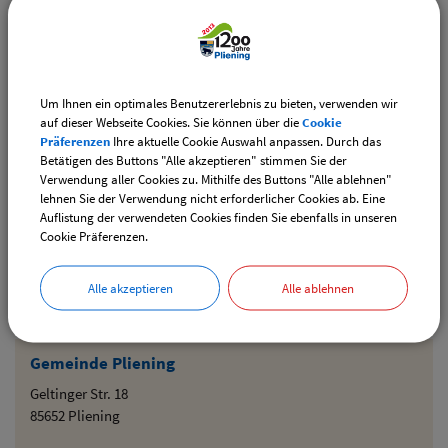
Downloads
Um Ihnen ein optimales Benutzererlebnis zu bieten, verwenden wir
auf dieser Webseite Cookies. Sie können über die
Cookie
Den gewählten Termin als VCS-Kalenderdatei
Präferenzen
Ihre aktuelle Cookie Auswahl anpassen. Durch das
downloaden
Betätigen des Buttons "Alle akzeptieren" stimmen Sie der
Verwendung aller Cookies zu. Mithilfe des Buttons "Alle ablehnen"
Den gewählten Termin als iCal-Kalenderdatei
lehnen Sie der Verwendung nicht erforderlicher Cookies ab. Eine
downloaden
Auflistung der verwendeten Cookies finden Sie ebenfalls in unseren
Cookie Präferenzen.
Drucken
Alle akzeptieren
Alle ablehnen
Gemeinde Pliening
Geltinger Str. 18
85652 Pliening